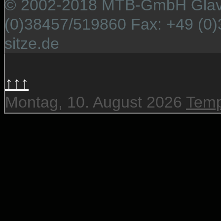
© 2002-2018 MTB-GmbH Glaver
(0)38457/519860 Fax: +49 (0)
sitze.de
↑↑↑
Montag, 10. August 2026
Temp