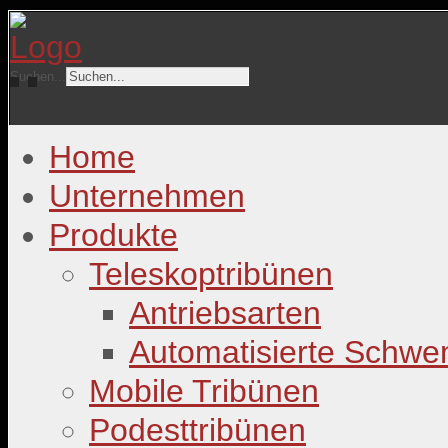
Suchen...
Home
Unternehmen
Produkte
Teleskoptribünen
Antriebsarten
Automatisierte Schwe
Mobile Tribünen
Podesttribünen