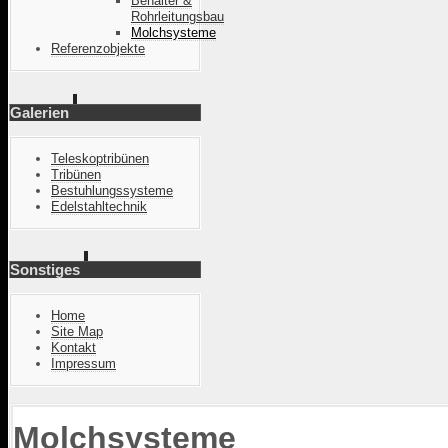
Behälter &
Rohrleitungsbau
Molchsysteme
Referenzobjekte
Galerien
Teleskoptribünen
Tribünen
Bestuhlungssysteme
Edelstahltechnik
Sonstiges
Home
Site Map
Kontakt
Impressum
Molchsysteme