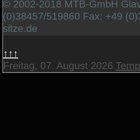
© 2002-2018 MTB-GmbH Glaver
(0)38457/519860 Fax: +49 (0)
sitze.de
↑↑↑
Freitag, 07. August 2026
Temp