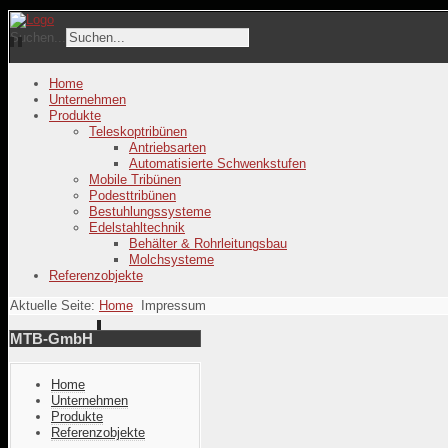
Suchen...
Home
Unternehmen
Produkte
Teleskoptribünen
Antriebsarten
Automatisierte Schwenkstufen
Mobile Tribünen
Podesttribünen
Bestuhlungssysteme
Edelstahltechnik
Behälter & Rohrleitungsbau
Molchsysteme
Referenzobjekte
Aktuelle Seite:
Home
Impressum
MTB-GmbH
Home
Unternehmen
Produkte
Referenzobjekte